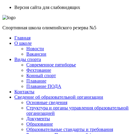
Skip
Версия сайта для слабовидящих
to
content
Спортивная школа олимпийского резерва №5
Главная
О школе
Новости
Вакансии
Виды спорта
Современное пятиборье
Фехтование
Конный спорт
Плавание
Плавание ПОДА
Контакты
Сведение об образовательной организации
Основные сведения
Структура и органы управления образовательной
организацией
Документы
Образование
Образовательные стандарты и требования