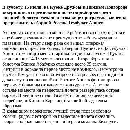
В субботу, 15 июля, на Кубке Дружбы в Нижнем Новгороде
завершились соревнования по четырехборью среди
юношей. Золотую медаль в этом виде программы завоевал
представитель сборной России Тембулат Апшев.
Апшев захватил лидерство после рейтингового фехтования и
еще более увеличил свое преимущество в бонус-раунде и
плавании. На старт лазер-рана он вышел, опережая
ближайшего преследователя, Валерия Щукина, на 42 секунды.
А вот затем спортсмены стартовали один за другим. Щукина
от деливших 14-15 место россиянина Егора Зорькина и
белоруса Бориса Абабурко отделяло всего 35 секунд.
Интриги в борьбе за первое место не возникло. Несмотря на
то, что Тембулат не был безупречен в стрельбе, его гандикап
давал ему право на ошибки. В итоге Апшев финишировал
первым с большим отрывом от конкурентов. А вот за
остальные места на пьедестале почета развернулась острая
борьба. В ней преуспели Тимофей Попов, завоевавший
«серебро», и Кирилл Карачин, ставший обладателем
«бронзы».
В командном первенстве лучшей стала первая сборная
России, рядом с которой на пьедестале почета оказались
вторая сборная нашей страны и первая команда Беларуси.